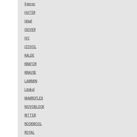
Gyproc
HUTER
Ideal
ISOVER
IVC
IZOVOL
KALDE
KRAFOR
KRAUSE
LAMMIN
Litokol
MAKROFLEX
NOVOBLOCK
RITTER
ROCKWOOL
ROYAL