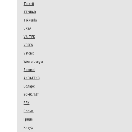
Tarkett
TENRAD
Tikkurila
URSA
VALTEK
VERES
Vetonit
Wienerberger
Zanussi
АКВАТЕКС
Боларс
БОНОЛИТ
ВЕК
Волма
Грида
Кнауф