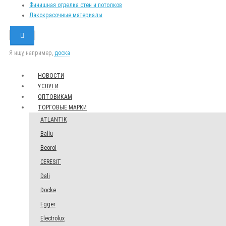
Финишная отделка стен и потолков
Лакокрасочные материалы
Я ищу, например,
доска
НОВОСТИ
УСЛУГИ
ОПТОВИКАМ
ТОРГОВЫЕ МАРКИ
ATLANTIK
Ballu
Beorol
CERESIT
Dali
Docke
Egger
Electrolux