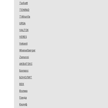
Tarkett
TENRAD
Tikkurila
URSA
VALTEK
VERES
Vetonit
Wienerberger
Zanussi
АКВАТЕКС
Боларс
БОНОЛИТ
ВЕК
Волма
Грида
Кнауф