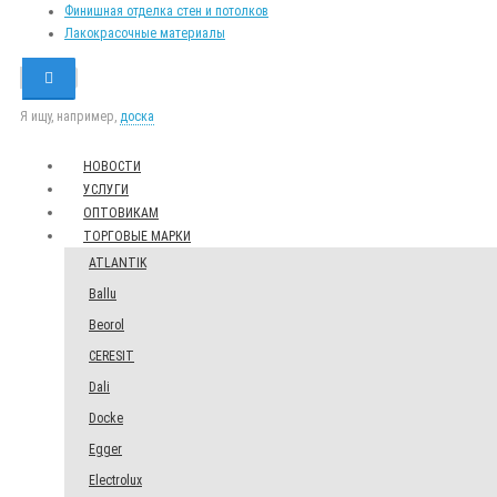
Финишная отделка стен и потолков
Лакокрасочные материалы
Я ищу, например,
доска
НОВОСТИ
УСЛУГИ
ОПТОВИКАМ
ТОРГОВЫЕ МАРКИ
ATLANTIK
Ballu
Beorol
CERESIT
Dali
Docke
Egger
Electrolux