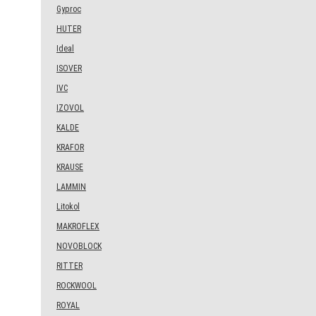
Gyproc
HUTER
Ideal
ISOVER
IVC
IZOVOL
KALDE
KRAFOR
KRAUSE
LAMMIN
Litokol
MAKROFLEX
NOVOBLOCK
RITTER
ROCKWOOL
ROYAL