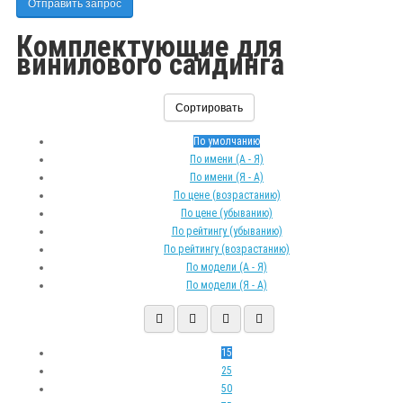
Отправить запрос
Комплектующие для
винилового сайдинга
Сортировать
По умолчанию
По имени (A - Я)
По имени (Я - A)
По цене (возрастанию)
По цене (убыванию)
По рейтингу (убыванию)
По рейтингу (возрастанию)
По модели (A - Я)
По модели (Я - A)
15
25
50