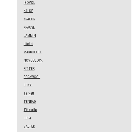
IZOVOL
KALDE
KRAFOR
KRAUSE
LAMMIN
Litokol
MAKROFLEX
NOVOBLOCK
RITTER
ROCKWOOL
ROYAL
Tarkett
TENRAD
Tikkurila
URSA
VALTEK