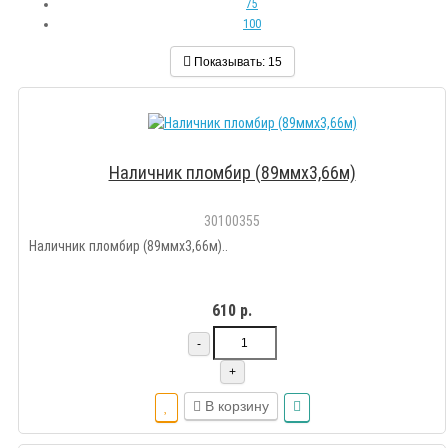
75
100
Показывать:
15
Наличник пломбир (89ммх3,66м)
30100355
Наличник пломбир (89ммх3,66м)..
610 р.
-
+
В корзину