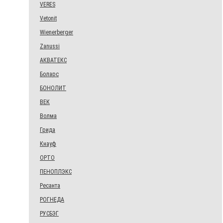
VERES
Vetonit
Wienerberger
Zanussi
АКВАТЕКС
Боларс
БОНОЛИТ
ВЕК
Волма
Грида
Кнауф
ОРТО
ПЕНОПЛЭКС
Ресанта
РОГНЕДА
РУСБЭГ