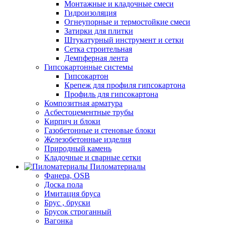
Монтажные и кладочные смеси
Гидроизоляция
Oгнеупорные и термостойкие смеси
Затирки для плитки
Штукатурный инструмент и сетки
Cетка строительная
Демпферная лента
Гипсокартонные системы
Гипсокартон
Крепеж для профиля гипсокартона
Профиль для гипсокартона
Композитная арматура
Асбестоцементные трубы
Кирпич и блоки
Газобетонные и стеновые блоки
Железобетонные изделия
Природный камень
Кладочные и сварные сетки
Пиломатериалы
Фанера, OSB
Доска пола
Имитация бруса
Брус , бруски
Брусок строганный
Вагонка