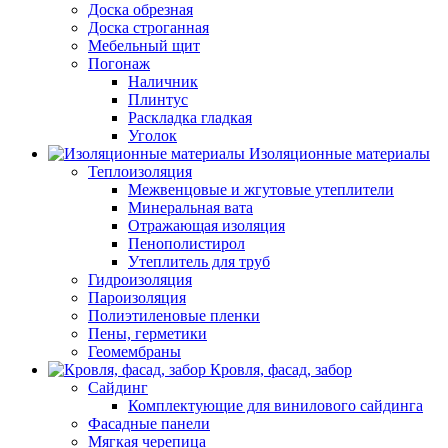
Доска обрезная
Доска строганная
Мебельный щит
Погонаж
Наличник
Плинтус
Раскладка гладкая
Уголок
Изоляционные материалы
Теплоизоляция
Межвенцовые и жгутовые утеплители
Минеральная вата
Отражающая изоляция
Пенополистирол
Утеплитель для труб
Гидроизоляция
Пароизоляция
Полиэтиленовые пленки
Пены, герметики
Геомембраны
Кровля, фасад, забор
Сайдинг
Комплектующие для винилового сайдинга
Фасадные панели
Мягкая черепица