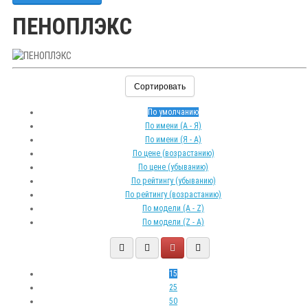
ПЕНОПЛЭКС
Сортировать
По умолчанию
По имени (A - Я)
По имени (Я - A)
По цене (возрастанию)
По цене (убыванию)
По рейтингу (убыванию)
По рейтингу (возрастанию)
По модели (A - Z)
По модели (Z - A)
15
25
50