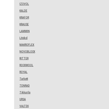
IZOVOL
KALDE
KRAFOR
KRAUSE
LAMMIN
Litokol
MAKROFLEX
NOVOBLOCK
RITTER
ROCKWOOL
ROYAL
Tarkett
TENRAD
Tikkurila
URSA
VALTEK