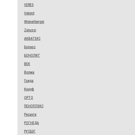
VERES
Vetonit
Wienerberger
Zanussi
АКВАТЕКС
Боларс
БОНОЛИТ
ВЕК
Волма
Грида
Кнауф
ОРТО
ПЕНОПЛЭКС
Ресанта
РОГНЕДА
РУСБЭГ