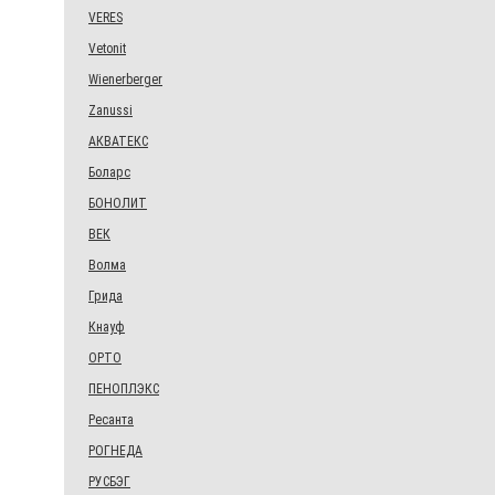
VERES
Vetonit
Wienerberger
Zanussi
АКВАТЕКС
Боларс
БОНОЛИТ
ВЕК
Волма
Грида
Кнауф
ОРТО
ПЕНОПЛЭКС
Ресанта
РОГНЕДА
РУСБЭГ