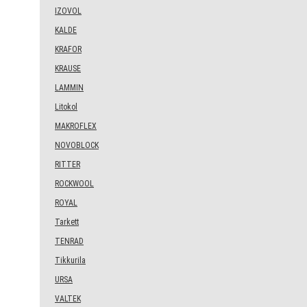
IZOVOL
KALDE
KRAFOR
KRAUSE
LAMMIN
Litokol
MAKROFLEX
NOVOBLOCK
RITTER
ROCKWOOL
ROYAL
Tarkett
TENRAD
Tikkurila
URSA
VALTEK