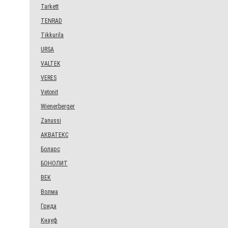
Tarkett
TENRAD
Tikkurila
URSA
VALTEK
VERES
Vetonit
Wienerberger
Zanussi
АКВАТЕКС
Боларс
БОНОЛИТ
ВЕК
Волма
Грида
Кнауф