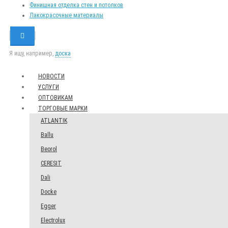
Финишная отделка стен и потолков
Лакокрасочные материалы
Я ищу, например,
доска
НОВОСТИ
УСЛУГИ
ОПТОВИКАМ
ТОРГОВЫЕ МАРКИ
ATLANTIK
Ballu
Beorol
CERESIT
Dali
Docke
Egger
Electrolux