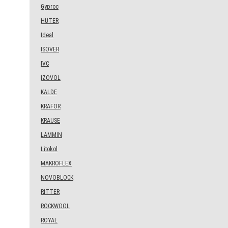
Gyproc
HUTER
Ideal
ISOVER
IVC
IZOVOL
KALDE
KRAFOR
KRAUSE
LAMMIN
Litokol
MAKROFLEX
NOVOBLOCK
RITTER
ROCKWOOL
ROYAL